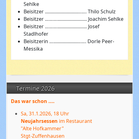
Sehlke
Beisitzer ..........................……. Thilo Schulz
Beisitzer ………........................ Joachim Sehlke
Beisitzer ………........................ Josef
Stadlhofer
Beisitzerin …...................……. Dorle Peer-
Messika
Termine 2026
Das war schon ....
Sa, 31.1.2026, 18 Uhr
Neujahrsessen
im Restaurant
"Alte Hofkammer"
Stgt-Zuffenhausen