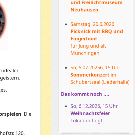
und Freilichtmuseum
Neuhausen
Samstag, 20.6.2026
Picknick mit BBQ und
Fingerfood
für Jung und alt
Münchingen
So, 5.07.20256, 15 Uhr
n idealer
Sommerkonzert
im
geistern.
Schubertsaal (Liederhalle)
tes.
Das kommt noch ....
So, 6.12.2026, 15 Uhr
Weihnachtsfeier
orspielen
. Die
Lokation folgt
ofstr. 120,