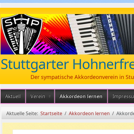
Stuttgarter Hohnerfre
Der sympatische Akkordeonverein in Stu
Aktuell
Verein
Akkordeon lernen
Impress
Aktuelle Seite:
Startseite
Akkordeon lernen
Akkorde