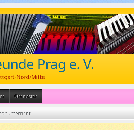
unde Prag e. V.
ttgart-Nord/Mitte
um
Orchester
onunterricht